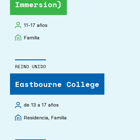
Immersion)
Familia, Residencia
Académico
Cabañas
Deportes
11-17 años
Young Adults
Familia
Música
Artes escénicas
Zoología
REINO UNIDO
Ocio
Eastbourne College
de 13 a 17 años
Residencia, Familia