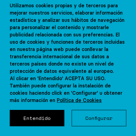
Austria
Utilizamos cookies propias y de terceros para
mejorar nuestros servicios, elaborar información
estadística y analizar sus hábitos de navegación
De 10 a 15 años
para personalizar el contenido y mostrarle
publicidad relacionada con sus preferencias. El
Residencia
uso de cookies y funciones de terceros incluidas
en nuestra página web puede conllevar la
transferencia internacional de sus datos a
terceros países donde no existe un nivel de
REINO UNIDO
protección de datos equivalente al europeo.
Al clicar en 'Entendido' ACEPTA SU USO.
Oxford
También puede configurar la instalación de
cookies haciendo click en 'Configurar' u obtener
más información en
Política de Cookies
12 - 17 años
tar visita con nosotros
Concertar visita
Familia
Entendido
Configurar