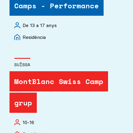
Camps - Performance
De 13 a 17 anys
Residència
SUÏSSA
MontBlanc Swiss Camp
grup
10-16