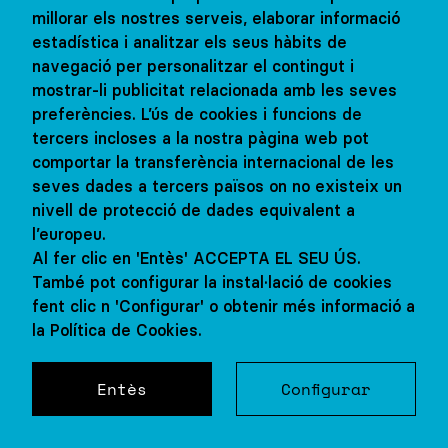
REGNE UNIT
millorar els nostres serveis, elaborar informació
estadística i analitzar els seus hàbits de
Oxford
navegació per personalitzar el contingut i
mostrar-li publicitat relacionada amb les seves
preferències. L’ús de cookies i funcions de
De 12 a 17 anys
tercers incloses a la nostra pàgina web pot
comportar la transferència internacional de les
Familia
seves dades a tercers països on no existeix un
nivell de protecció de dades equivalent a
l’europeu.
Al fer clic en 'Entès' ACCEPTA EL SEU ÚS.
ESTATS UNITS
També pot configurar la instal·lació de cookies
fent clic n 'Configurar' o obtenir més informació a
Young Adults Brooklyn
la Política de Cookies.
osaltres
Concertar visita amb nosaltres
Entès
Configurar
De 18 a 22 anys
Residència