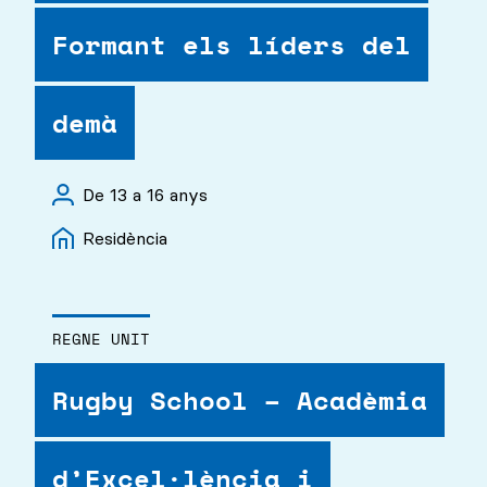
Formant els líders del
demà
De 13 a 16 anys
Residència
REGNE UNIT
Rugby School – Acadèmia
d’Excel·lència i