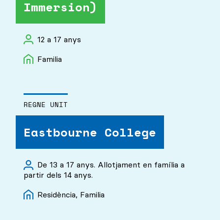
Immersion)
Familia, Residència
Acadèmic
Cabanes
Esports
12 a 17 anys
Young Adults
Familia
Música
Arts escèniques
Zoología
REGNE UNIT
Oci
Eastbourne College
De 13 a 17 anys. Allotjament en família a
partir dels 14 anys.
Residència, Familia