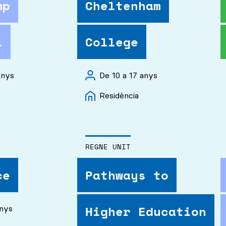
mp
Cheltenham
l
College
anys
De 10 a 17 anys
Residència
REGNE UNIT
ce
Pathways to
Higher Education
anys