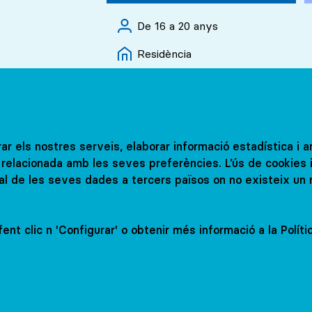
De 16 a 20 anys
Residència
ESTATS UNITS
rar els nostres serveis, elaborar informació estadística i 
s College
Curs d'anglès San
at relacionada amb les seves preferències. L’ús de cookies 
al de les seves dades a tercers països on no existeix un 
Diego Juniors
ent clic n 'Configurar' o obtenir més informació a la Polít
visita amb nosaltres
Concertar visita 
De 13 a 17 anys
Residència