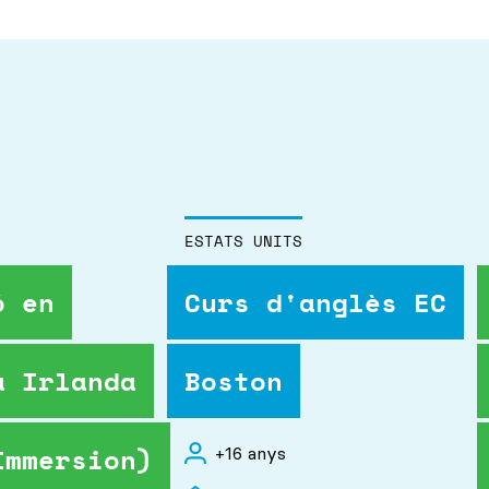
ESTATS UNITS
ó en
Curs d'anglès EC
a Irlanda
Boston
Immersion)
+16 anys