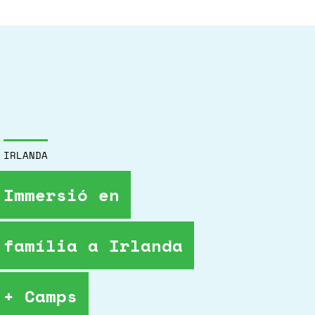
IRLANDA
Immersió en
família a Irlanda
+ Camps