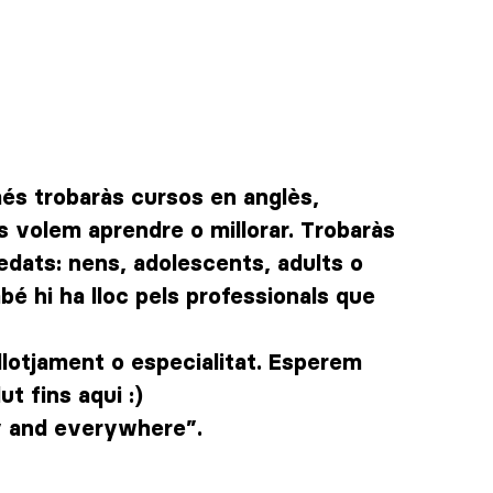
és trobaràs cursos en anglès,
es volem aprendre o millorar. Trobaràs
edats: nens, adolescents, adults o
bé hi ha lloc pels professionals que
llotjament o especialitat. Esperem
ut fins aqui :)
y and everywhere”.