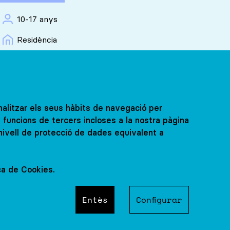
10-17 anys
Residència
REGNE UNIT
analitzar els seus hàbits de navegació per
Sustainable
i funcions de tercers incloses a la nostra pàgina
nivell de protecció de dades equivalent a
Futures
ica de Cookies.
amb nosaltres
Concertar visita amb no
De 14 a 17 anys
Entès
Configurar
Residència