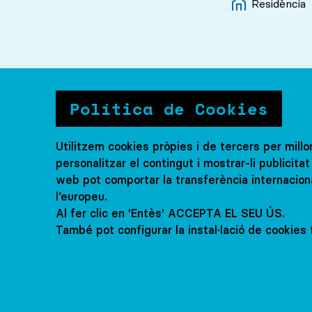
Residència
Política de Cookies
IRLANDA
Utilitzem cookies pròpies i de tercers per millo
St Leo'
personalitzar el contingut i mostrar-li publicit
web pot comportar la transferència internacion
l’europeu.
12-17 anys
Al fer clic en 'Entès' ACCEPTA EL SEU ÚS.
També pot configurar la instal·lació de cookies f
Familia
certar visita amb nosaltres
Concertar 