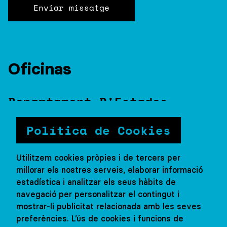
Enviar missatge
Estiu a l'estranger
Colònies d'anglès
Adults
Oficinas
Departament D'Estades
Lingüístiques
Política de Cookies
Via Augusta, 205
08021 Barcelona
Utilitzem cookies pròpies i de tercers per
93 200 11 33
millorar els nostres serveis, elaborar informació
Viatges@fundaciocic.org
estadística i analitzar els seus hàbits de
navegació per personalitzar el contingut i
mostrar-li publicitat relacionada amb les seves
preferències. L’ús de cookies i funcions de