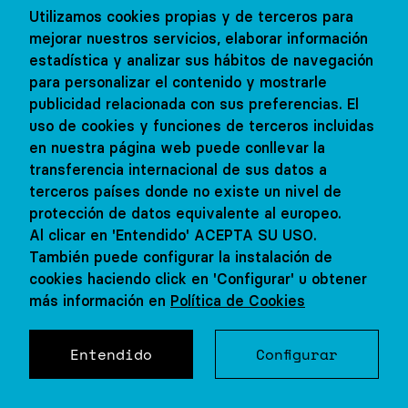
Utilizamos cookies propias y de terceros para
mejorar nuestros servicios, elaborar información
estadística y analizar sus hábitos de navegación
REINO UNIDO
para personalizar el contenido y mostrarle
publicidad relacionada con sus preferencias. El
Oxford
uso de cookies y funciones de terceros incluidas
en nuestra página web puede conllevar la
transferencia internacional de sus datos a
12 - 17 años
terceros países donde no existe un nivel de
Familia
protección de datos equivalente al europeo.
Al clicar en 'Entendido' ACEPTA SU USO.
También puede configurar la instalación de
cookies haciendo click en 'Configurar' u obtener
ESTADOS UNIDOS
más información en
Política de Cookies
r visita con nosotros
Concertar visita c
Young Adults Brooklyn
Entendido
Configurar
De 18 a 22 años