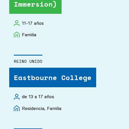
Immersion)
Familia, Residencia
Académico
Cabañas
Deportes
11-17 años
Young Adults
Familia
Música
Artes escénicas
Zoología
REINO UNIDO
Ocio
Eastbourne College
de 13 a 17 años
Residencia, Familia