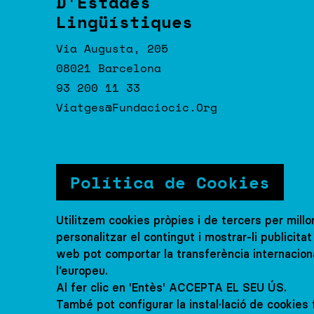
D'Estades
Lingüístiques
Via Augusta, 205
08021 Barcelona
93 200 11 33
Viatges@fundaciocic.org
Política de Cookies
Segueix-nos
Col·le
Utilitzem cookies pròpies i de tercers per millo
Trebal
personalitzar el contingut i mostrar-li publicit
web pot comportar la transferència internacion
Contac
l’europeu.
Al fer clic en 'Entès' ACCEPTA EL SEU ÚS.
També pot configurar la instal·lació de cookies f