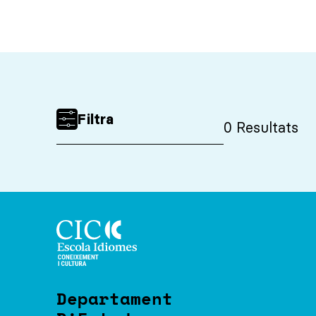
Filtra
0
Resultats
Allotjament
Especialitat
Idioma
Departament