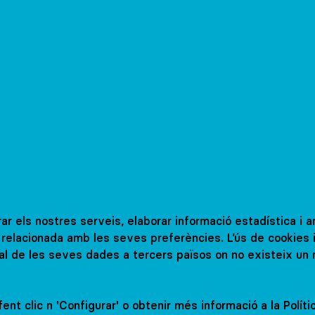
ctius i escoles
rar els nostres serveis, elaborar informació estadística i 
la amb nosaltres
at relacionada amb les seves preferències. L’ús de cookies 
al de les seves dades a tercers països on no existeix un 
ta
ent clic n 'Configurar' o obtenir més informació a la Polít